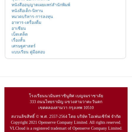
หนังสืออนุญาตเผยแพร่สำนักพิมพ์
หนังสือเด็ก-นิทาน
หมวดบริหาร-การลงทุน
อาหาร-เครื่องดื่ม
อาเซียน
เบ็ดเตล็ด
เรื่องสั้น
เศรษฐศาสตร์
แบบเรียน คู่มือสอบ
โรงเรียนนวมินทราชินูทิศ เบญจมราชาลัย
333 ถนนไทยรามัญ แขวงสามวาตะวันตก
เขตคลองสามวา กรุงเทพ 10510
สงวนลิขสิทธิ์ © พ.ศ. 2557-2564 โดย บริษัท โอเพ่นเซิร์ฟ จำกัด
Copyright 2021 Openserve Company Limited. All rights reserved.
VLCloud is a registered trademart of Openserve Company Limited.